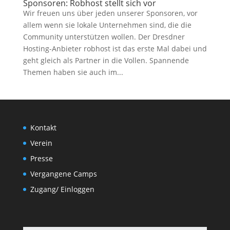
Sponsoren: Robhost stellt sich vor
Wir freuen uns über jeden unserer Sponsoren, vor
allem wenn sie lokale Unternehmen sind, die die
Community unterstützen wollen. Der Dresdner
Hosting-Anbieter robhost ist das erste Mal dabei und
geht gleich als Partner in die Vollen. Spannende
Themen haben sie auch im...
Kontakt
Verein
Presse
Vergangene Camps
Zugang/ Einloggen