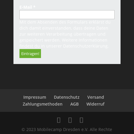
E-Mail
*
Mit dem Absenden des Formulars erklärst du
dich damit einverstanden, dass deine Daten
zur weiteren Verarbeitung übertragen und
gespeichert werden. Weitere Informationen
findest du in unserer
Datenschutzerklärung
.
Impressum
Datenschutz
Versand
Zahlungsmethoden
AGB
Widerruf
© 2023 Mobilecamp Dresden e.V. Alle Rechte