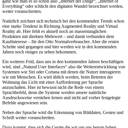
ganz wie man es so schön also „Internet der Dinge“, „Internet of
Everything“ oder schlicht den digitalen Wandel bezeichnet werden,
weiter voranschreiten.
Natürlich zeichnet sich technisch bei den kommenden Trends schon
eine starke Tendenz in Richtung Augmented Reality und Virtual
Reality ab. Hier fehlt es aktuell noch an massentauglichen
Produkten mit direkten Mehrwert – und damit verbunden dem
Kaufinteresse – für den Otto Normalverbraucher. Aber die ersten
Schritte sind gegangen und hier werden wir in den kommenden
Jahren noch einiges zu sehen bekommen.
Ein weiteres Feld, dass uns in den kommenden Jahren beschäftigen
wird, sind „Natural User Interfaces“ also die Weiterentwicklung von
Systemen wie Siri oder Cortana mit denen die Nutzer interagieren
wie mit Menschen. Es wird üblich werden, beim Betreten der
Wohnung das Licht mit einer Aufforderung per Sprache
anzuschalten. Hier ist bewusst nicht die Rede von einem
Sprachbefehl, denn die Systeme werden unsere natürliche
Ausdrucksweise verstehen lernen und nicht auf vorher festgelegte
Befehle angewiesen sein.
Neben der Sprache wird die Erkennung von Bilddaten, Gesten und
Schrift weiter voranschreiten.
Dazu kommt, dass sich die Geräte die wir um uns herum haben