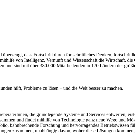
erzeugt, dass Fortschritt durch fortschrittliches Denken, fortschrittlic
ithilfe von Intelligenz, Vernunft und Wissenschaft die Wirtschaft, di
nen und sind mit über 380.000 Mitarbeitenden in 170 Ländern der größ
unden hilft, Probleme zu lösen – und die Welt besser zu machen.
ieberaterInnen, die grundlegende Systeme und Services entwerfen, erst
ammen und findet mithilfe von Technologie ganz neue Wege und Möglic
tfolio, bahnbrechende Forschung und hervorragendes Betriebswissen füh
istungen zusammen, unabhängig davon, woher diese Lösungen kommen, 