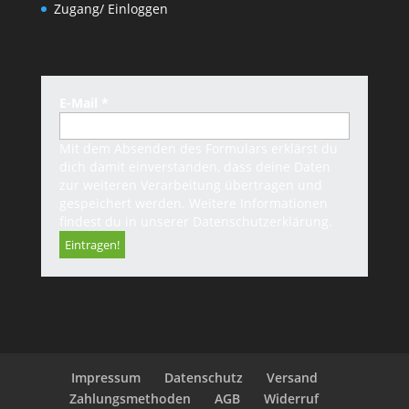
Zugang/ Einloggen
E-Mail
*
Mit dem Absenden des Formulars erklärst du
dich damit einverstanden, dass deine Daten
zur weiteren Verarbeitung übertragen und
gespeichert werden. Weitere Informationen
findest du in unserer
Datenschutzerklärung
.
Impressum
Datenschutz
Versand
Zahlungsmethoden
AGB
Widerruf